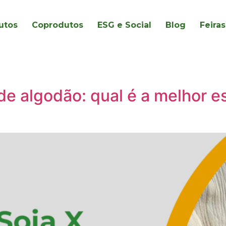
utos
Coprodutos
ESG e Social
Blog
Feiras
 de algodão: qual é a melhor 